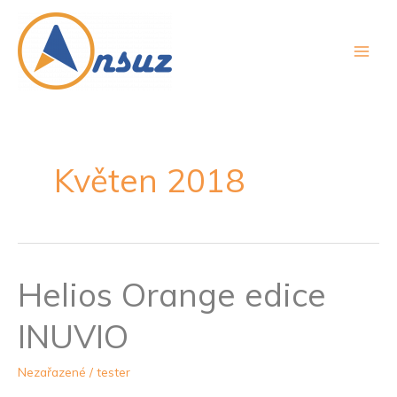
Přeskočit
Main
na
Men
obsah
Květen 2018
Helios Orange edice
Helios
Orange
INUVIO
edice
INUVIO
Nezařazené
/
tester