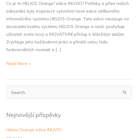
Co je to HELIOS Orange? edice iNUVIO? Potřeby a přání našich
zákazníků byly inspirací k vytvoření nové edice oblíbeného
informačního systému HELIOS Orange. Tato edice navazuje na
dosavadní kvalitu systému HELIOS Orange a navíc poskytuje
uživateli zcela nový a iNOVATIVNÍ přístup k důležitým datům.
Zrychluje jeho každodenní práci a přináší celou řadu
funkcionálních novinek a […]
Read More »
V
y
h
Nejnovější příspěvky
l
e
Helios Orange edice INUVIO
d