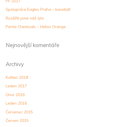
PF 2017
a
Spolupráce Eagles Praha – baseball
t
Rozšířili jsme náš tým
p
Penta Chemicals – Helios Orange
r
o
:
Nejnovější komentáře
Archivy
Květen 2018
Leden 2017
Únor 2016
Leden 2016
Červenec 2015
Červen 2015